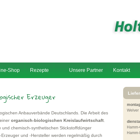
ine-Shop
Rezepte
Unsere Partner
Kontakt
Liefe
logischer Erzeuger
monta
Welver
ologischen Anbauverbände Deutschlands. Die Arbeit des
 einer
organisch-biologischen Kreislaufwirtschaft
.
dienst
Hamm-O
de und chemisch-synthetischen Stickstoffdünger
Hamm-B
nd-Erzeuger und -Hersteller werden regelmäßig durch