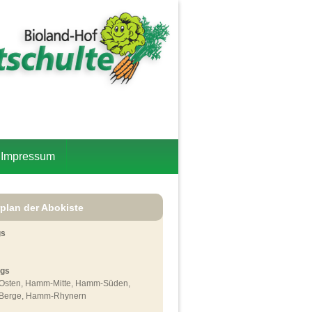
Impressum
rplan der Abokiste
gs
ags
sten, Hamm-Mitte, Hamm-Süden,
erge, Hamm-Rhynern