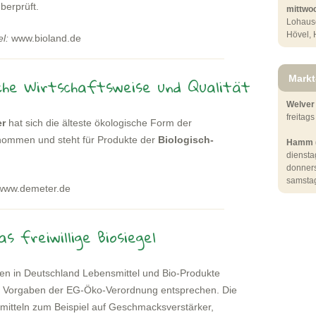
überprüft.
mittwo
Lohause
Hövel, 
l:
www.bioland.de
Markt
che Wirtschaftsweise und Qualität
Welver
freitag
r
hat sich die älteste ökologische Form der
enommen und steht für Produkte der
Biologisch-
Hamm (
diensta
donners
samstag
ww.demeter.de
as freiwillige Biosiegel
en in Deutschland Lebensmittel und Bio-Produkte
n Vorgaben der EG-Öko-Verordnung entsprechen. Die
smitteln zum Beispiel auf Geschmacksverstärker,