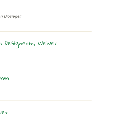
n Biosiegel:
m Designerin, Welver
amm
ver