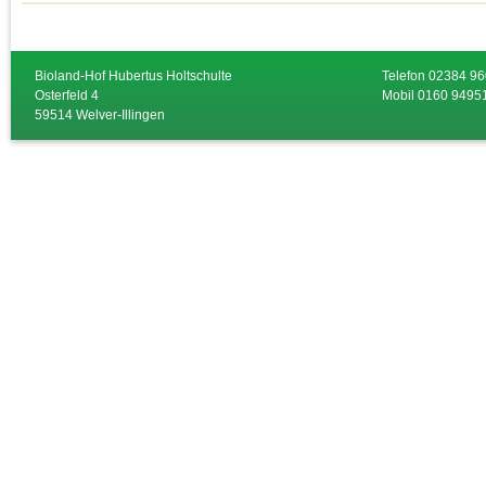
Bioland-Hof Hubertus Holtschulte
Telefon 02384 9
Osterfeld 4
Mobil 0160 9495
59514 Welver-Illingen