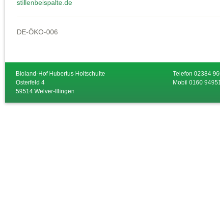
stillenbeispalte.de
DE-ÖKO-006
Bioland-Hof Hubertus Holtschulte
Telefon 02384 9
Osterfeld 4
Mobil 0160 9495
59514 Welver-Illingen