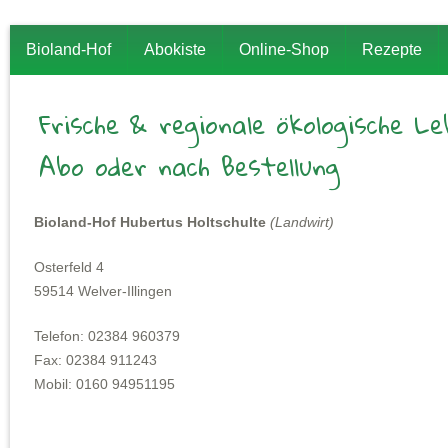
Bioland-Hof
Abokiste
Online-Shop
Rezepte
Frische & regionale ökologische L
Abo oder nach Bestellung
Bioland-Hof Hubertus Holtschulte
(Landwirt)
Osterfeld 4
59514 Welver-Illingen
Telefon: 02384 960379
Fax: 02384 911243
Mobil: 0160 94951195