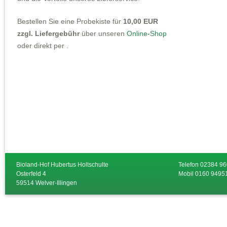
Bestellen Sie eine Probekiste für
10,00 EUR
zzgl. Liefergebühr
über unseren
Online-Shop
oder direkt per .
Bioland-Hof Hubertus Holtschulte
Telefon 02384 9
Osterfeld 4
Mobil 0160 9495
59514 Welver-Illingen