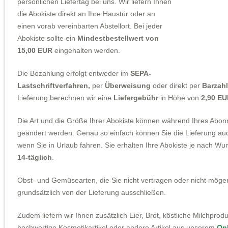
persönlichen Liefertag bei uns. Wir liefern Ihnen
die Abokiste direkt an Ihre Haustür oder an
einen vorab vereinbarten Abstellort. Bei jeder
Abokiste sollte ein
Mindestbestellwert von
15,00 EUR
eingehalten werden.
Die Bezahlung erfolgt entweder im
SEPA-
Lastschriftverfahren,
per
Überweisung
oder direkt per
Barzah
Lieferung berechnen wir eine
Liefergebühr
in Höhe von
2,90 E
Die Art und die Größe Ihrer Abokiste können während Ihres Abon
geändert werden. Genau so einfach können Sie die Lieferung auc
wenn Sie in Urlaub fahren. Sie erhalten Ihre Abokiste je nach Wu
14-täglich
.
Obst- und Gemüsearten, die Sie nicht vertragen oder nicht möge
grundsätzlich von der Lieferung ausschließen.
Zudem liefern wir Ihnen zusätzlich Eier, Brot, köstliche Milchproduk
hochwertige Kosmetikartikel oder andere Artikel aus unserem
Onl